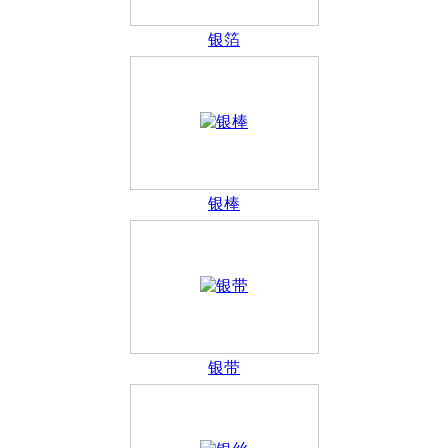
银箔
银棒
银带