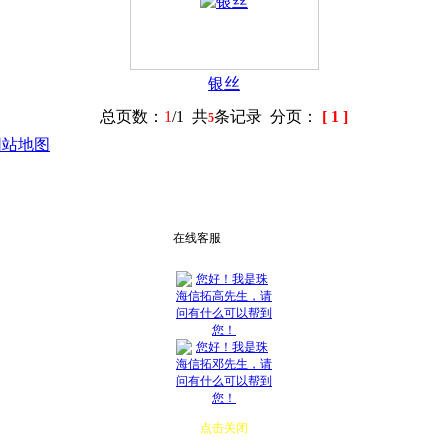
银丝
总页数：
1
/1 共
条记录 分页：
[ 1 ]
5
网站地图
在线客服
点击关闭